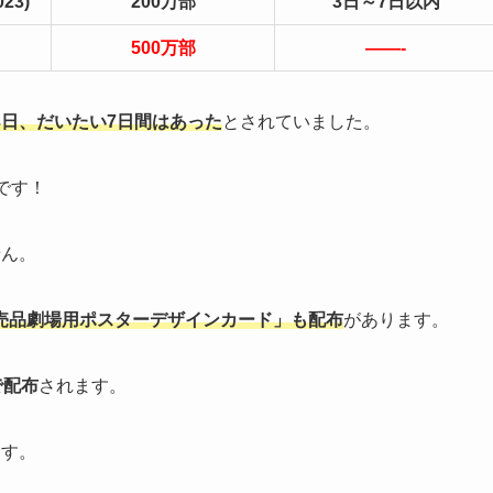
3)
200万部
3日～7日以内
500万部
——-
3日、だいたい7日間はあった
とされていました。
です！
せん。
売品劇場用ポスターデザインカード」も配布
があります。
で配布
されます。
ます。