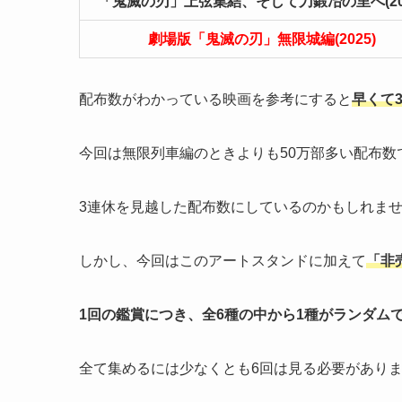
「鬼滅の刃」上弦集結、そして刀鍛冶の里へ(202
劇場版「鬼滅の刃」無限城編(2025)
配布数がわかっている映画を参考にすると
早くて
今回は無限列車編のときよりも50万部多い配布数
3連休を見越した配布数にしているのかもしれま
しかし、今回はこのアートスタンドに加えて
「
非
1回の鑑賞につき、全6種の中から1種がランダム
全て集めるには少なくとも6回は見る必要があり