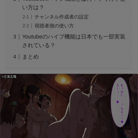
ロケットナウは情報が抜かれる？仕組みや安全
い方は？
性は？やばいや怪しいという口コミも！
チャンネル作成者の設定
視聴者側の使い方
行政書士試験2025の難易度はどうだった？難し
Youtubeのハイプ機能は日本でも一部実装
かったのか感想や口コミも！
されている？
まとめ
進研模試2025年高2の11月解答はどこで見れ
る？結果はいつわかるのかも！