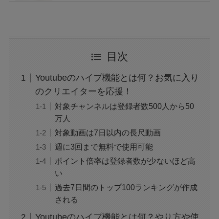
ポケパークカントーのチケット購入は2枚ま
で？2人だけしか行けない？
目次
宝くじ年末ジャンボCMのAdoは本物？誰なの
Youtubeのハイプ機能とは何？お気に入り
か出演者を調査！
のクリエイターを応援！
対象チャンネルは登録者数500人から50
万人
Xrollはウイルスで危ない？安全性は？似ている
対象動画は7日以内の長尺動画
サイトやアプリも！
週に3回まで無料で使用可能
ポイント倍率は登録者数が少ないほど高
い
中西家の日常のなつみ騒動とは？何があった？
別れた理由や今後についても！
過去7日間のトップ100ランキングが作成
される
Youtubeのハイプ機能とは何？やり方や使