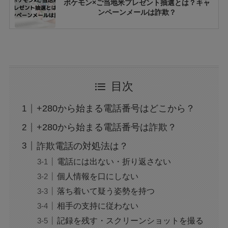
ポケモン×ご当地米プレゼント抽選とは？キャ
ンペーンメールは詐欺？
OD調査2025が怪しい！詐欺の可能性は？見分
け方を調査！
目次
+889の国際電話番号から着信！どこの国？迷惑
+280から始まる電話番号はどこから？
や詐欺の可能性を調査！
+280から始まる電話番号は詐欺？
詐欺電話の対処法は？
インスタのAMIPARISセール広告は偽物？詐欺
電話には出ない・折り返さない
で本物ではない可能性も調査！
個人情報を口にしない
落ち着いて疑う姿勢を持つ
相手の支持に従わない
Lineアカウント利用停止予定のお知らせとは？
詐欺や迷惑メールの可能性を調査！
記録を残す・スクリーンショットを撮る