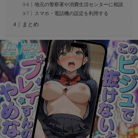
地元の警察署や消費生活センターに相談
スマホ・電話機の設定を利用する
Appleの不審な購入試行メールは何？詐欺の可
まとめ
能性や対処法も！
Yahooのプライバシー設定に関するご案内と
は？メールが詐欺の噂も！
SELANOX comの仮想通貨とは？イーロンマス
クのなりすましで詐欺？