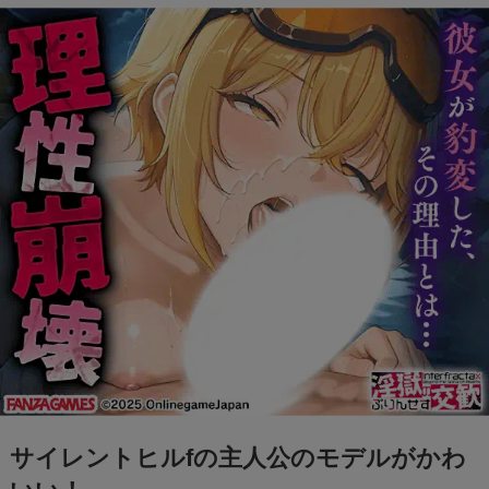
スティールザブレインロットがない！消された
理由や対処法は？(フォートナイト)
ラダトーム王の声優は誰？口コミや評判がひど
い？(ドラクエ1&2リメイク)
ドラクエ1＆2リメイクで裏ボスはいる？クリア
後の追加要素を調査！
サイレントヒルfの主人公のモデルがかわ