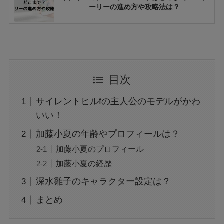
ーリーの進め方や攻略法は？
マイクラのエラーコードでドラウンドの直し方
は？マイクロソフトアカウントの対処法！
(Switch・PS5・PC)
目次
サマルトリアの王子の呪いはクリア後どうな
サイレントヒルfの主人公のモデルがかわ
る？呪い無効にする方法は？(ドラクエ2)
いい！
加藤小夏の年齢やプロフィールは？
加藤小夏のプロフィール
Arc Raidersのソロモードのやり方は？マッチ
ングしない時やオフラインでやる方法も！
加藤小夏の経歴
深水雛子のキャラクター設定は？
まとめ
スタレのマネーウォーズでフクロウの攻略法
は？おすすめ装備も調査！